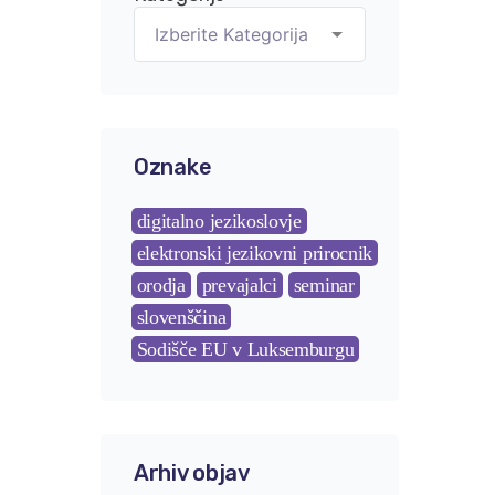
Oznake
digitalno jezikoslovje
elektronski jezikovni prirocnik
orodja
prevajalci
seminar
slovenščina
Sodišče EU v Luksemburgu
Arhiv objav