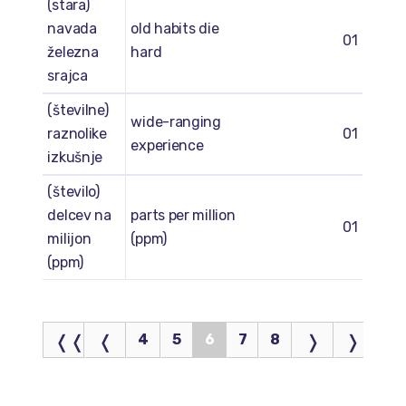
(stara)
navada
old habits die
01
železna
hard
srajca
(številne)
wide-ranging
raznolike
01
experience
izkušnje
(število)
delcev na
parts per million
01
milijon
(ppm)
(ppm)
4
5
6
7
8