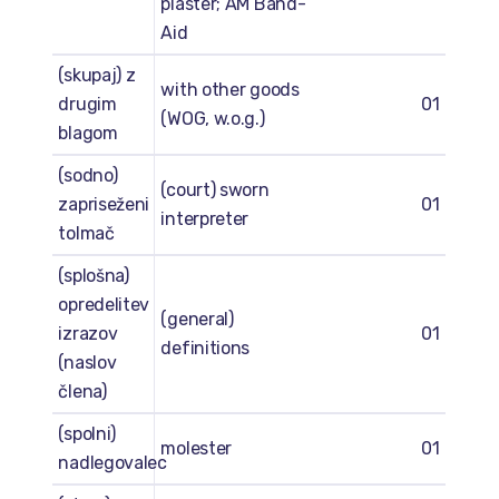
plaster; AM Band-
Aid
(skupaj) z
with other goods
drugim
01
(WOG, w.o.g.)
blagom
(sodno)
(court) sworn
zapriseženi
01
interpreter
tolmač
(splošna)
opredelitev
(general)
izrazov
01
definitions
(naslov
člena)
(spolni)
molester
01
nadlegovalec