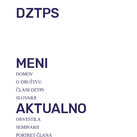
DZTPS
Parmova ulica 53
1000 Ljubljana, Slovenija
E-naslov:
info@dztps.si
MENI
DOMOV
O DRUŠTVU
ČLANI DZTPS
SLOVARJI
AKTUALNO
OBVESTILA
SEMINARJI
PORTRET ČLANA