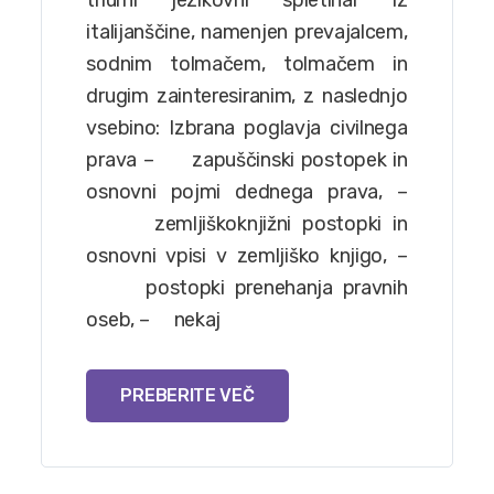
triurni jezikovni spletinar iz
italijanščine, namenjen prevajalcem,
sodnim tolmačem, tolmačem in
drugim zainteresiranim, z naslednjo
vsebino: Izbrana poglavja civilnega
prava – zapuščinski postopek in
osnovni pojmi dednega prava, –
zemljiškoknjižni postopki in
osnovni vpisi v zemljiško knjigo, –
postopki prenehanja pravnih
oseb, – nekaj
PREBERITE VEČ