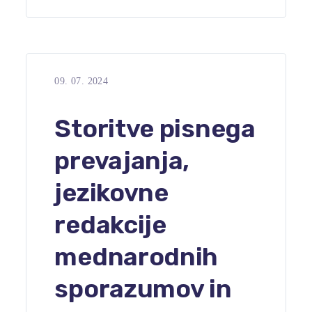
09. 07. 2024
Storitve pisnega
prevajanja,
jezikovne
redakcije
mednarodnih
sporazumov in