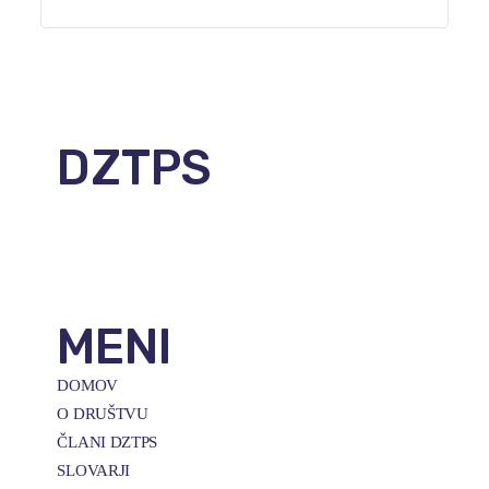
DZTPS
Parmova ulica 53
1000 Ljubljana, Slovenija
E-naslov:
info@dztps.si
MENI
DOMOV
O DRUŠTVU
ČLANI DZTPS
SLOVARJI