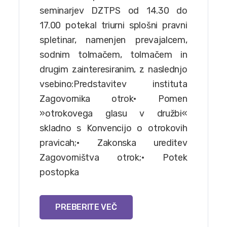
seminarjev DZTPS od 14.30 do
17.00 potekal triurni splošni pravni
spletinar, namenjen prevajalcem,
sodnim tolmačem, tolmačem in
drugim zainteresiranim, z naslednjo
vsebino:Predstavitev instituta
Zagovornika otrok• Pomen
»otrokovega glasu v družbi«
skladno s Konvencijo o otrokovih
pravicah;• Zakonska ureditev
Zagovorništva otrok;• Potek
postopka
PREBERITE VEČ