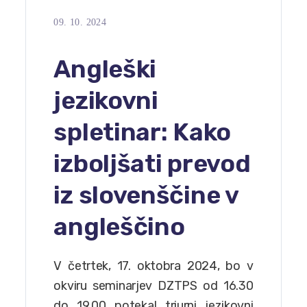
09. 10. 2024
Angleški
jezikovni
spletinar: Kako
izboljšati prevod
iz slovenščine v
angleščino
V četrtek, 17. oktobra 2024, bo v
okviru seminarjev DZTPS od 16.30
do 19.00 potekal triurni jezikovni