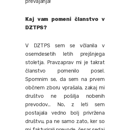
prevajanja!
Kaj vam pomeni članstvo v
DZTPS?
V DZTPS sem se včlanila v
osemdesetih letih prejšnjega
stoletja. Pravzaprav mi je takrat
članstvo pomenilo posel.
Spomnim se, da sem na prvem
občnem zboru vprašala, zakaj mi
društvo ne pošilja nobenih
prevodov… No, z leti sem
postajala vedno bolj privržena
društvu, pa ne samo zato, ker so
mi fakturirali prevode, česar sedaj